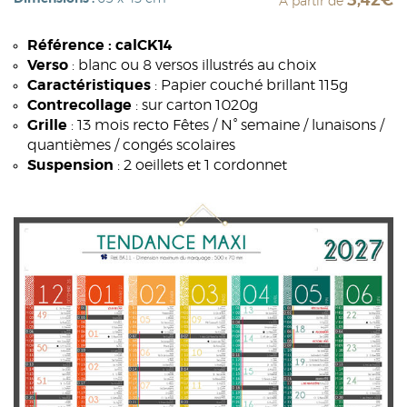
3,42€
À partir de
Référence : calCK14
Verso
: blanc ou 8 versos illustrés au choix
Caractéristiques
: Papier couché brillant 115g
Contrecollage
: sur carton 1020g
Grille
: 13 mois recto Fêtes / N° semaine / lunaisons /
quantièmes / congés scolaires
Suspension
: 2 oeillets et 1 cordonnet