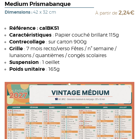
Medium Prismabanque
Dimensions :
42 x 32 cm
2,24€
À partir de
Référence : calBK51
Caractéristiques
: Papier couché brillant 115g
Contrecollage
: sur carton 900g
Grille
: 7 mois recto/verso Fêtes / n° semaine /
lunaisons / quantièmes / congés scolaires
Suspension
: 1 oeillet
Poids unitaire
: 165g