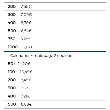
7,55€
7,09€
6,78€
6,54€
6,28€
6,07€
Calendrier + repiquage 2 couleurs
14,20€
10,49€
8,45€
7,67€
7,21€
6,88€