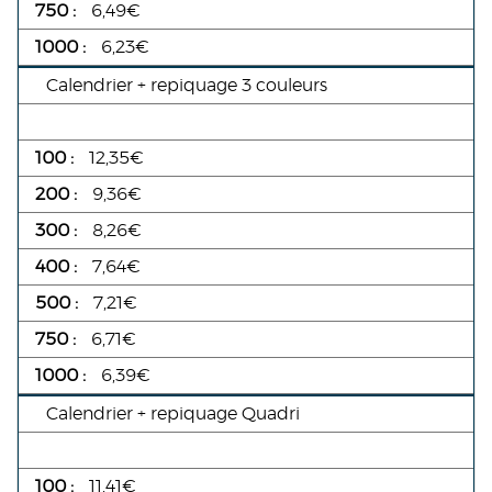
6,49€
6,23€
Calendrier + repiquage 3 couleurs
12,35€
9,36€
8,26€
7,64€
7,21€
6,71€
6,39€
Calendrier + repiquage Quadri
11,41€