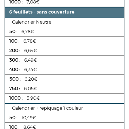
7,08€
6 feuillets - sans couverture
Calendrier Neutre
6,78€
6,78€
6,64€
6,49€
6,34€
6,20€
6,05€
5,90€
Calendrier + repiquage 1 couleur
10,49€
8,64€