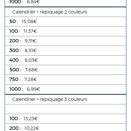
6,84€
Calendrier + repiquage 2 couleurs
15,08€
11,37€
9,31€
8,51€
8,03€
7,68€
7,28€
6,99€
Calendrier + repiquage 3 couleurs
13,23€
10,22€