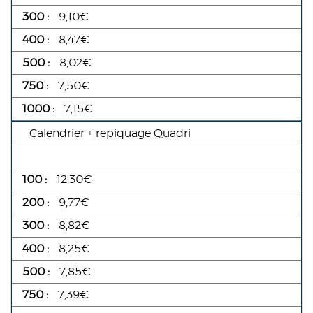
9,10€
8,47€
8,02€
7,50€
7,15€
Calendrier + repiquage Quadri
12,30€
9,77€
8,82€
8,25€
7,85€
7,39€