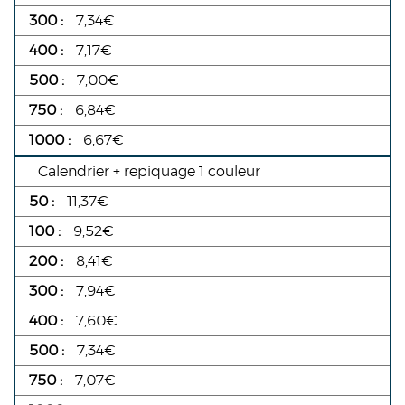
7,34€
7,17€
7,00€
6,84€
6,67€
Calendrier + repiquage 1 couleur
11,37€
9,52€
8,41€
7,94€
7,60€
7,34€
7,07€