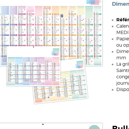
Dimen
Référ
Calen
MEDIU
Papie
ou op
Dimen
mm
La gr
Saint
congé
journa
Dispo