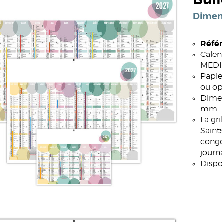
Bul
Dimen
Référ
Calen
MEDIU
Papie
ou op
Dimen
mm
La gr
Saint
congé
journa
Dispo