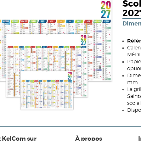
Scol
202
Dimen
Référ
Calen
MÉDIU
Papie
optio
Dimen
mm
La gr
Saint
scola
Dispo
z KelCom sur
À propos