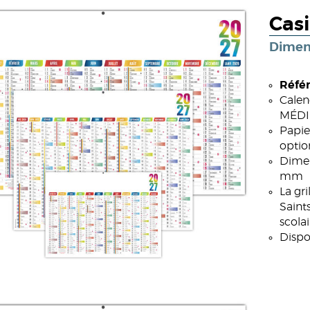
Cas
Dimen
Référ
Calen
MÉDIU
Papie
optio
Dimen
mm
La gr
Saint
scola
Dispo