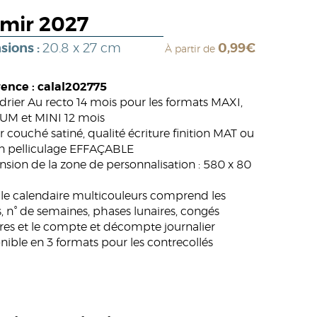
imir 2027
sions :
20.8 x 27 cm
0,99€
À partir de
ence : calal202775
drier Au recto 14 mois pour les formats MAXI,
M et MINI 12 mois
r couché satiné, qualité écriture finition MAT ou
n pelliculage EFFAÇABLE
sion de la zone de personnalisation : 580 x 80
ille calendaire multicouleurs comprend les
s, n° de semaines, phases lunaires, congés
ires et le compte et décompte journalier
nible en 3 formats pour les contrecollés