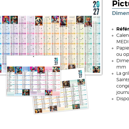
Pic
Dimen
Référ
Calen
MEDIU
Papie
ou op
Dimen
mm
La gr
Saint
congé
journa
Dispo