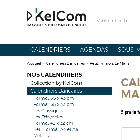
CALENDRIERS
AGENDAS
SOUS-M
Accueil
>
Calendriers Bancaires
>
Petit, 14 mois, Le Mans
NOS CALENDRIERS
CAL
Collection by KelCom
Calendriers Bancaires
MA
Format 55 x 43 cm
Format 65 x 43 cm
5 produit
Les Classiques
Les Effaçables
Format 42 x 32 cm
Petit format A4 et A5
Métiers