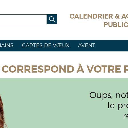
CALENDRIER & 
PUBLIC
AINS
CARTES DE VŒUX
AVENT
 CORRESPOND À VOTRE 
Oups, not
le p
r