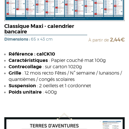
Classique Maxi - calendrier
bancaire
Dimensions :
65 x 43 cm
2,44€
À partir de
Référence : calCK10
Caractéristiques
: Papier couché mat 100g
Contrecollage
: sur carton 1020g
Grille
: 12 mois recto Fêtes / N° semaine / lunaisons /
quantièmes / congés scolaires
Suspension
: 2 oeillets et 1 cordonnet
Poids unitaire
: 400g