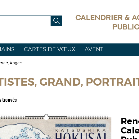
CALENDRIER & 
PUBLIC
AINS
CARTES DE VŒUX
AVENT
trait, Angers
TISTES, GRAND, PORTRAI
s trouvés
René
Cal