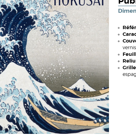
Publ
Dimen
Référ
Carac
Couv
vernis
Feuil
Reliu
Grille
espag