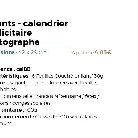
nts - calendrier
icitaire
tographe
sions :
42 x 29 cm
4,03€
À partir de
ence : calBB
téristiques
: 6 Feuilles Couché brillant 130g
re
: Baguette thermoformée avec Feuilles
hables
: bimensuelle Français N° semaine / fêtes /
sons / congés scolaires
 unitaire
: 100g
itionnement
: Caisse de 100 exemplaires
imum