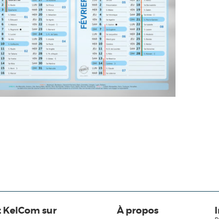
z KelCom sur
À propos