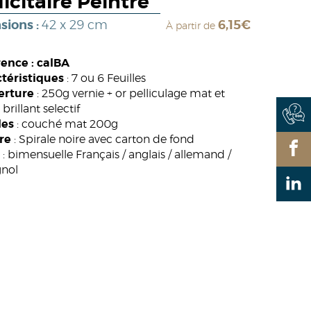
icitaire Peintre
sions :
42 x 29 cm
6,15€
À partir de
ence : calBA
téristiques
: 7 ou 6 Feuilles
erture
: 250g vernie + or pelliculage mat et
 brillant selectif
les
: couché mat 200g
re
: Spirale noire avec carton de fond
: bimensuelle Français / anglais / allemand /
nol