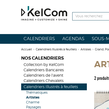
CALENDRIERS
AGENDAS
SOUS-M
Accueil
>
Calendriers Illustrés à feuillets
>
Artistes
>
Grand, Por
NOS CALENDRIERS
AR
Collection by KelCom
Calendriers Bancaires
Calendriers de l'avent
2 produit
Calendriers Chevalets
Calendriers Illustrés à feuillets
Thématiques
Artistes
Charme
Paysages