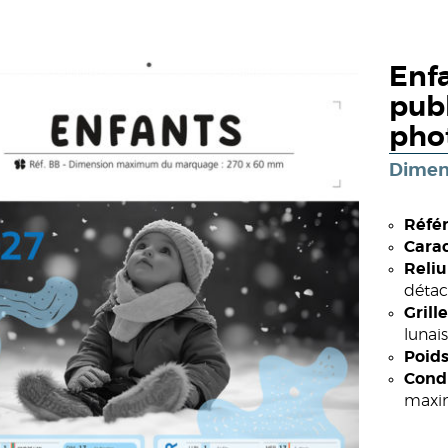
Enfa
publ
pho
Dimen
Référ
Carac
Reliu
détac
Grille
lunai
Poids
Cond
max